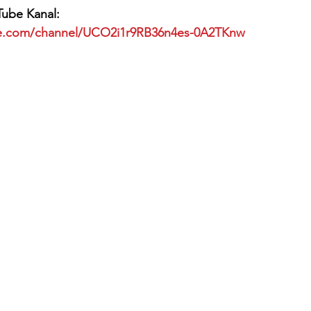
Tube Kanal:
be.com/channel/UCO2i1r9RB36n4es-0A2TKnw