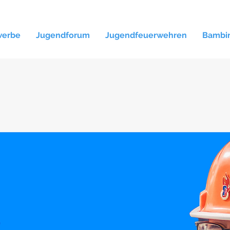
werbe
Jugendforum
Jugendfeuerwehren
Bambi